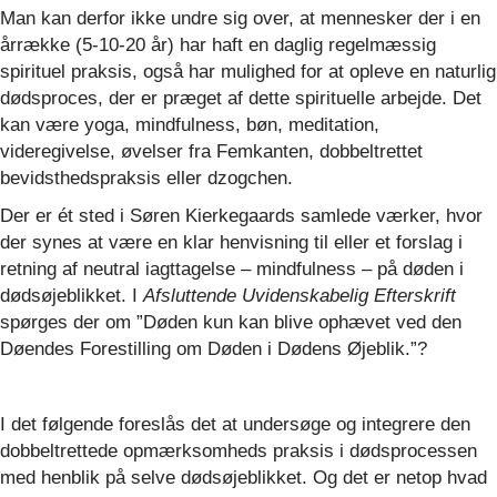
Man kan derfor ikke undre sig over, at mennesker der i en
årrække (5-10-20 år) har haft en daglig regelmæssig
spirituel praksis, også har mulighed for at opleve en naturlig
dødsproces, der er præget af dette spirituelle arbejde. Det
kan være yoga, mindfulness, bøn, meditation,
videregivelse, øvelser fra Femkanten, dobbeltrettet
bevidsthedspraksis eller dzogchen.
Der er ét sted i Søren Kierkegaards samlede værker, hvor
der synes at være en klar henvisning til eller et forslag i
retning af neutral iagttagelse – mindfulness – på døden i
dødsøjeblikket. I
Afsluttende Uvidenskabelig Efterskrift
spørges der om ”Døden kun kan blive ophævet ved den
Døendes Forestilling om Døden i Dødens Øjeblik.”?
I det følgende foreslås det at undersøge og integrere den
dobbeltrettede opmærksomheds praksis i dødsprocessen
med henblik på selve dødsøjeblikket. Og det er netop hvad