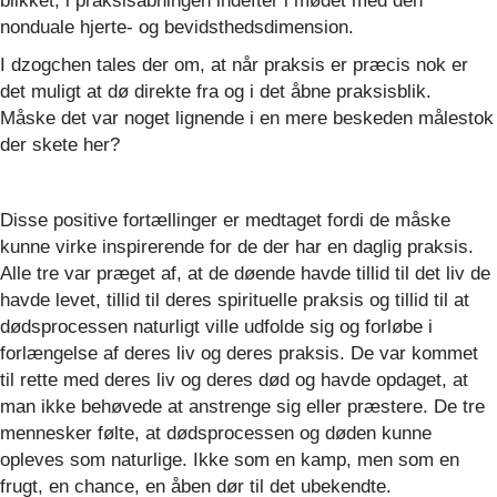
blikket, i praksisåbningen indefter i mødet med den
nonduale hjerte- og bevidsthedsdimension.
I dzogchen tales der om, at når praksis er præcis nok er
det muligt at dø direkte fra og i det åbne praksisblik.
Måske det var noget lignende i en mere beskeden målestok
der skete her?
Disse positive fortællinger er medtaget fordi de måske
kunne virke inspirerende for de der har en daglig praksis.
Alle tre var præget af, at de døende havde tillid til det liv de
havde levet, tillid til deres spirituelle praksis og tillid til at
dødsprocessen naturligt ville udfolde sig og forløbe i
forlængelse af deres liv og deres praksis. De var kommet
til rette med deres liv og deres død og havde opdaget, at
man ikke behøvede at anstrenge sig eller præstere. De tre
mennesker følte, at dødsprocessen og døden kunne
opleves som naturlige. Ikke som en kamp, men som en
frugt, en chance, en åben dør til det ubekendte.