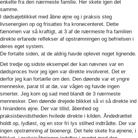
enkelte fra den nærmeste familie. Her skete igen det
samme.
I dødsøjeblikket med åbne øjne og i praksis steg
livsenergien op og frisattes fra kronecenteret. Dette
fænomen var så kraftigt, at 3 af de nærmeste fra familien
direkte erfarede reflekser af opstrømningen og befrielsen i
deres eget system.
De fortalte siden, at de aldrig havde oplevet noget lignende.
Det tredje og sidste eksempel der kan nævnes var en
dødsproces hvor jeg igen var direkte involveret. Det er
derfor jeg kan fortælle om den. Den døende var et yngre
menneske, parat til at dø, var vågen og havde ingen
smerter. Jeg kom og sad med blandt de 3 nærmeste
mennesker. Den døende drejede blikket så vi så direkte ind
i hinandens øjne. Der var tillid, åbenhed og
praksisbevidstheden hvilede direkte i kilden. Åndedrættet
holdt op, lydløst, og en stor fri lys stilhed indtrådte. Der var
ingen opstrømning af bioenergi. Det hele skete fra øjnene, i