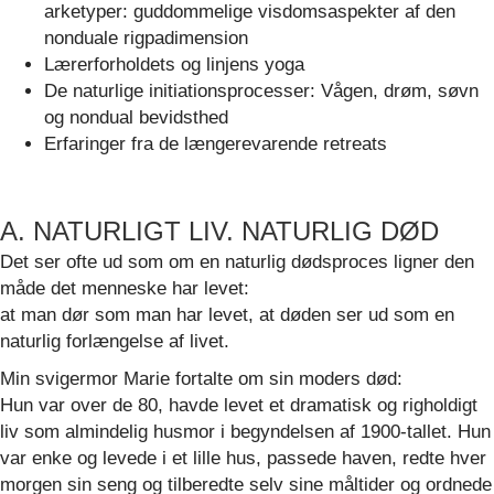
arketyper: guddommelige visdomsaspekter af den
nonduale rigpadimension
Lærerforholdets og linjens yoga
De naturlige initiationsprocesser: Vågen, drøm, søvn
og nondual bevidsthed
Erfaringer fra de længerevarende retreats
A. NATURLIGT LIV. NATURLIG DØD
Det ser ofte ud som om en naturlig dødsproces ligner den
måde det menneske har levet:
at man dør som man har levet, at døden ser ud som en
naturlig forlængelse af livet.
Min svigermor Marie fortalte om sin moders død:
Hun var over de 80, havde levet et dramatisk og righoldigt
liv som almindelig husmor i begyndelsen af 1900-tallet. Hun
var enke og levede i et lille hus, passede haven, redte hver
morgen sin seng og tilberedte selv sine måltider og ordnede