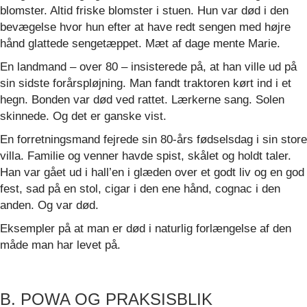
blomster. Altid friske blomster i stuen. Hun var død i den
bevægelse hvor hun efter at have redt sengen med højre
hånd glattede sengetæppet. Mæt af dage mente Marie.
En landmand – over 80 – insisterede på, at han ville ud på
sin sidste forårspløjning. Man fandt traktoren kørt ind i et
hegn. Bonden var død ved rattet. Lærkerne sang. Solen
skinnede. Og det er ganske vist.
En forretningsmand fejrede sin 80-års fødselsdag i sin store
villa. Familie og venner havde spist, skålet og holdt taler.
Han var gået ud i hall’en i glæden over et godt liv og en god
fest, sad på en stol, cigar i den ene hånd, cognac i den
anden. Og var død.
Eksempler på at man er død i naturlig forlængelse af den
måde man har levet på.
B. POWA OG PRAKSISBLIK