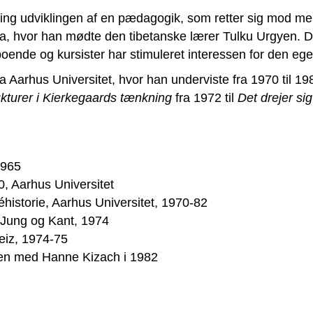
ring udviklingen af en pædagogik, som retter sig mod me
aya, hvor han mødte den tibetanske lærer Tulku Urgyen. 
oende og kursister har stimuleret interessen for den egen
 fra Aarhus Universitet, hvor han underviste fra 1970 til 
ukturer i Kierkegaards tænkning
fra 1972 til
Det drejer si
1965
, Aarhus Universitet
éhistorie, Aarhus Universitet, 1970-82
 Jung og Kant, 1974
weiz, 1974-75
en med Hanne Kizach i 1982