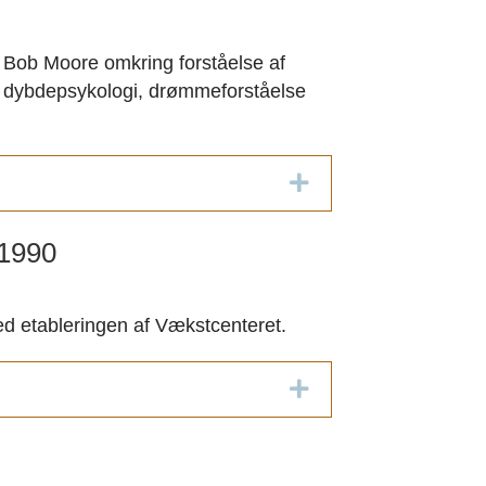
er Bob Moore omkring forståelse af
i dybdepsykologi, drømmeforståelse
Expand
1990
ed etableringen af Vækstcenteret.
Expand