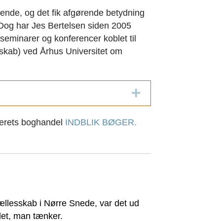
nde, og det fik afgørende betydning
 Dog har Jes Bertelsen siden 2005
 seminarer og konferencer koblet til
skab) ved Århus Universitet om
Expand
nterets boghandel
INDBLIK BØGER.
fællesskab i Nørre Snede, var det ud
det, man tænker.