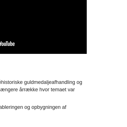
éhistoriske guldmedaljeafhandling og
 længere årrække hvor temaet var
etableringen og opbygningen af