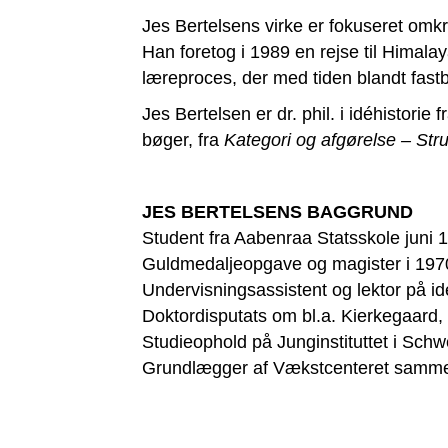
Jes Bertelsens virke er fokuseret omk
Han foretog i 1989 en rejse til Himal
læreproces, der med tiden blandt fastb
Jes Bertelsen er dr. phil. i idéhistorie
bøger, fra
Kategori og afgørelse – Str
JES BERTELSENS BAGGRUND
Student fra Aabenraa Statsskole juni 
Guldmedaljeopgave og magister i 1970
Undervisningsassistent og lektor på id
Doktordisputats om bl.a. Kierkegaard,
Studieophold på Junginstituttet i Sch
Grundlægger af Vækstcenteret samm