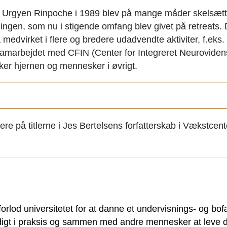
 Urgyen Rinpoche i 1989 blev på mange måder skelsætte
ningen, som nu i stigende omfang blev givet på retreats.
å medvirket i flere og bredere udadvendte aktiviter, f.eks.
samarbejdet med CFIN (Center for Integreret Neuroviden
ker hjernen og mennesker i øvrigt.
ere på titlerne i Jes Bertelsens forfatterskab i Vækstce
forlod universitetet for at danne et undervisnings- og bo
ndigt i praksis og sammen med andre mennesker at leve 