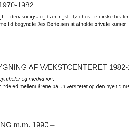
1970-1982
rigt undervisnings- og træningsforløb hos den irske heal
 tid begyndte Jes Bertelsen at afholde private kurser 
YGNING AF VÆKSTCENTERET 1982-
ymboler og meditation
.
indeled mellem årene på universitetet og den nye tid m
G m.m. 1990 –